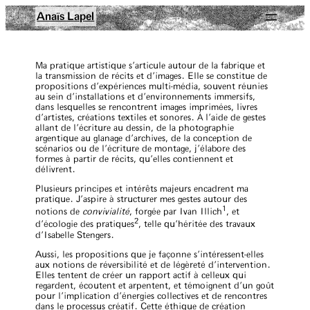
Aller
Anaïs Lapel
au
contenu
Ma pratique artistique s’articule autour de la fabrique et
la transmission de récits et d’images. Elle se constitue de
propositions d’expériences multi-média, souvent réunies
au sein d’installations et d’environnements immersifs,
dans lesquelles se rencontrent images imprimées, livres
d’artistes, créations textiles et sonores. À l’aide de gestes
allant de l’écriture au dessin, de la photographie
argentique au glanage d’archives, de la conception de
scénarios ou de l’écriture de montage, j’élabore des
formes à partir de récits, qu’elles contiennent et
délivrent.
Plusieurs principes et intérêts majeurs encadrent ma
pratique. J’aspire à structurer mes gestes autour des
1
notions de
convivialité
, forgée par Ivan Illich
, et
2
d’écologie des pratiques
, telle qu’héritée des travaux
d’Isabelle Stengers.
Aussi, les propositions que je façonne s’intéressent-elles
aux notions de réversibilité et de légèreté d’intervention.
Elles tentent de créer un rapport actif à celleux qui
regardent, écoutent et arpentent, et témoignent d’un goût
pour l’implication d’énergies collectives et de rencontres
dans le processus créatif. Cette éthique de création