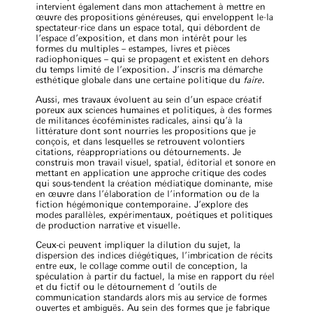
intervient également dans mon attachement à mettre en
œuvre des propositions généreuses, qui enveloppent le·la
spectateur·rice dans un espace total, qui débordent de
l’espace d’exposition, et dans mon intérêt pour les
formes du multiples – estampes, livres et pièces
radiophoniques – qui se propagent et existent en dehors
du temps limité de l’exposition. J’inscris ma démarche
esthétique globale dans une certaine politique du
faire.
Aussi, mes travaux évoluent au sein d’un espace créatif
poreux aux sciences humaines et politiques, à des formes
de militances écoféministes radicales, ainsi qu’à la
littérature dont sont nourries les propositions que je
conçois, et dans lesquelles se retrouvent volontiers
citations, réappropriations ou détournements. Je
construis mon travail visuel, spatial, éditorial et sonore en
mettant en application une approche critique des codes
qui sous-tendent la création médiatique dominante, mise
en œuvre dans l’élaboration de l’information ou de la
fiction hégémonique contemporaine. J’explore des
modes parallèles, expérimentaux, poétiques et politiques
de production narrative et visuelle.
Ceux-ci peuvent impliquer la dilution du sujet, la
dispersion des indices diégétiques, l’imbrication de récits
entre eux, le collage comme outil de conception, la
spéculation à partir du factuel, la mise en rapport du réel
et du fictif ou le détournement d ‘outils de
communication standards alors mis au service de formes
ouvertes et ambiguës. Au sein des formes que je fabrique